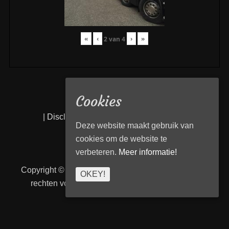
«
‹
›
»
2
van
4
Cookies
|
Disclaimer
|
Privacy statement
|
Links
|
Deze website maakt gebruik van
cookies om de website te
verbeteren.
Meer informatie!
Copyright © 2026
Transport Begeleiding Venlo
. Alle
OKEY!
rechten voorbehouden. | TBVenlo door
telcofix