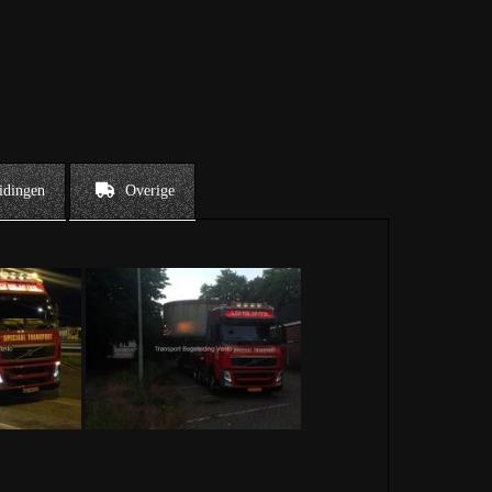
idingen
Overige