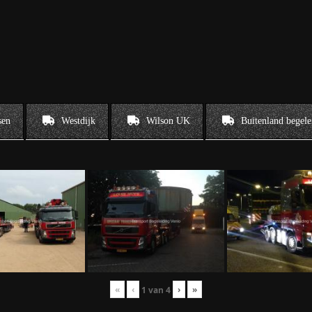
sen
Westdijk
Wilson UK
Buitenland begele
«
‹
›
»
1
van
4