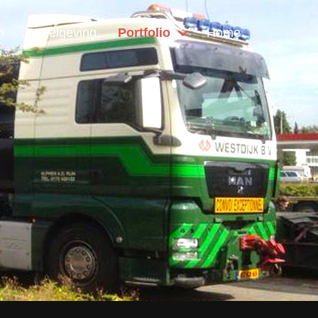
n
Regelgeving
Portfolio
Home