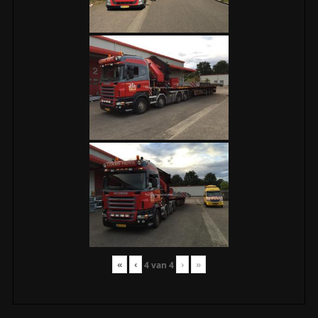
«
‹
›
»
4
van
4