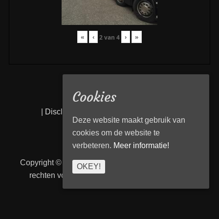
«
‹
›
»
2
van
4
Cookies
|
Disclaimer
|
Privacy statement
|
Links
|
Deze website maakt gebruik van
cookies om de website te
verbeteren.
Meer informatie!
Copyright © 2026
Transport Begeleiding Venlo
. Alle
OKEY!
rechten voorbehouden. | TBVenlo door
telcofix