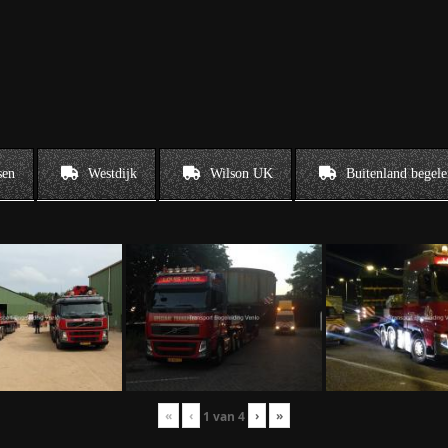
sen
Westdijk
Wilson UK
Buitenland begele
«
‹
›
»
1
van
4