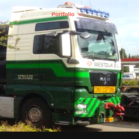
n
Regelgeving
Portfolio
Home