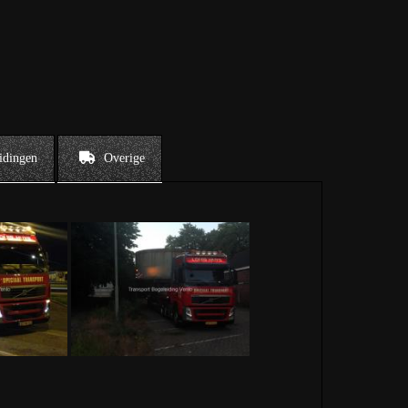
idingen
Overige