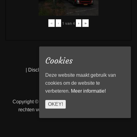
«
‹
›
»
1
van
4
Cookies
|
Disclaimer
|
Privacy statement
|
Links
|
Deze website maakt gebruik van
cookies om de website te
verbeteren.
Meer informatie!
Copyright © 2026
Transport Begeleiding Venlo
. Alle
OKEY!
rechten voorbehouden. | TBVenlo door
telcofix