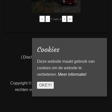
«
‹
›
»
1
van
4
Cookies
|
Disclaimer
|
Privacy statement
|
Links
|
Deze website maakt gebruik van
cookies om de website te
verbeteren.
Meer informatie!
Copyright © 2026
Transport Begeleiding Venlo
. Alle
OKEY!
rechten voorbehouden. | TBVenlo door
telcofix