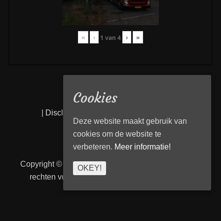
«
‹
›
»
1
van
4
Cookies
|
Disclaimer
|
Privacy statement
|
Links
|
Deze website maakt gebruik van
cookies om de website te
verbeteren.
Meer informatie!
Copyright © 2026
Transport Begeleiding Venlo
. Alle
OKEY!
rechten voorbehouden. | TBVenlo door
telcofix