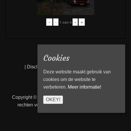
«
‹
›
»
1
van
4
Cookies
|
Disclaimer
|
Privacy statement
|
Links
|
Deze website maakt gebruik van
cookies om de website te
verbeteren.
Meer informatie!
Copyright © 2026
Transport Begeleiding Venlo
. Alle
OKEY!
rechten voorbehouden. | TBVenlo door
telcofix