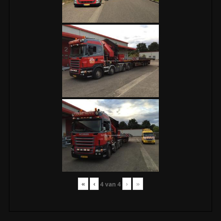
«
‹
›
»
4
van
4