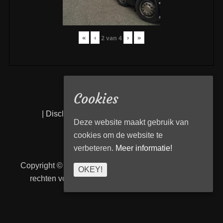
«
‹
›
»
2
van
4
Cookies
|
Disclaimer
|
Privacy statement
|
Links
|
Deze website maakt gebruik van
cookies om de website te
verbeteren.
Meer informatie!
Copyright © 2026
Transport Begeleiding Venlo
. Alle
OKEY!
rechten voorbehouden. | TBVenlo door
telcofix