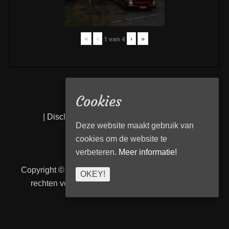
«
‹
›
»
1
van
4
Cookies
|
Disclaimer
|
Privacy statement
|
Links
|
Deze website maakt gebruik van
cookies om de website te
verbeteren.
Meer informatie!
Copyright © 2026
Transport Begeleiding Venlo
. Alle
OKEY!
rechten voorbehouden. | TBVenlo door
telcofix