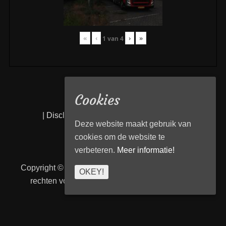
«
‹
›
»
1
van
4
Cookies
|
Disclaimer
|
Privacy statement
|
Links
|
Deze website maakt gebruik van
cookies om de website te
verbeteren.
Meer informatie!
Copyright © 2026
Transport Begeleiding Venlo
. Alle
OKEY!
rechten voorbehouden. | TBVenlo door
telcofix