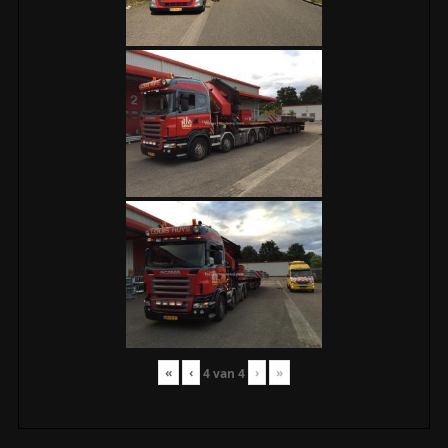
«
‹
›
»
4
van
4