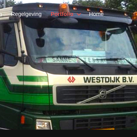
n
Regelgeving
Portfolio
Home