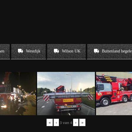
sen
Westdijk
Wilson UK
Buitenland begele
«
‹
›
»
3
van
4