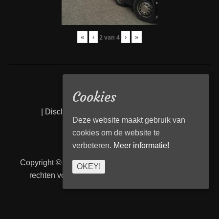
«
‹
›
»
2
van
4
Cookies
|
Disclaimer
|
Privacy statement
|
Links
|
Deze website maakt gebruik van
cookies om de website te
verbeteren.
Meer informatie!
Copyright © 2026
Transport Begeleiding Venlo
. Alle
OKEY!
rechten voorbehouden. | TBVenlo door
telcofix