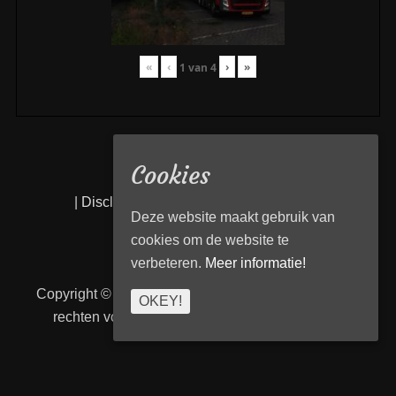
«
‹
›
»
1
van
4
Cookies
|
Disclaimer
|
Privacy statement
|
Links
|
Deze website maakt gebruik van
cookies om de website te
verbeteren.
Meer informatie!
Copyright © 2026
Transport Begeleiding Venlo
. Alle
OKEY!
rechten voorbehouden. | TBVenlo door
telcofix