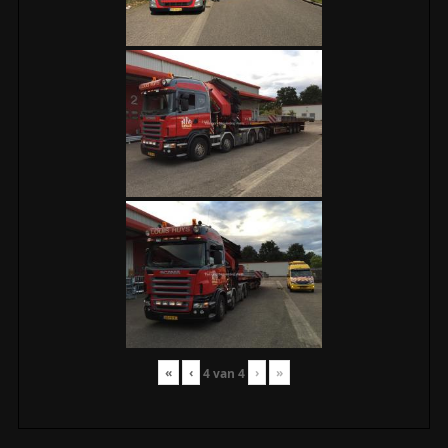
«
‹
›
»
4
van
4