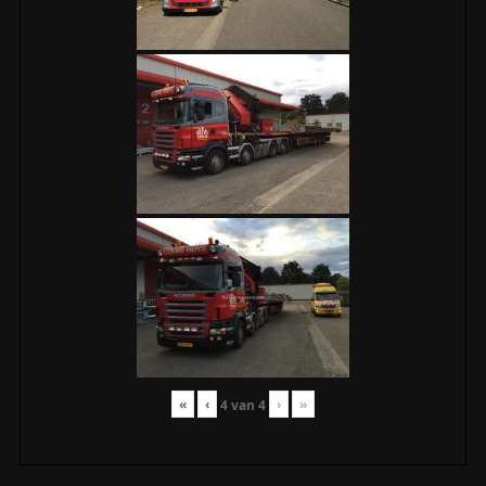
«
‹
›
»
4
van
4