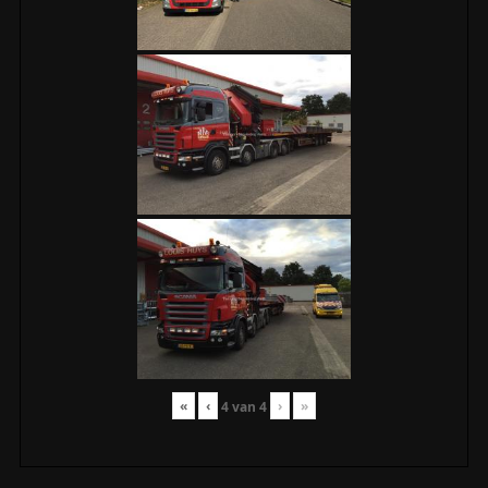
«
‹
›
»
4
van
4