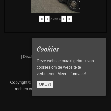
«
‹
›
»
2
van
4
Cookies
|
Disclaimer
|
Privacy statement
|
Links
|
Deze website maakt gebruik van
cookies om de website te
verbeteren.
Meer informatie!
Copyright © 2026
Transport Begeleiding Venlo
. Alle
OKEY!
rechten voorbehouden. | TBVenlo door
telcofix