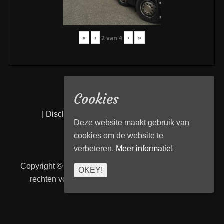
«
‹
›
»
2
van
4
Cookies
|
Disclaimer
|
Privacy statement
|
Links
|
Deze website maakt gebruik van
cookies om de website te
verbeteren.
Meer informatie!
Copyright © 2026
Transport Begeleiding Venlo
. Alle
OKEY!
rechten voorbehouden. | TBVenlo door
telcofix