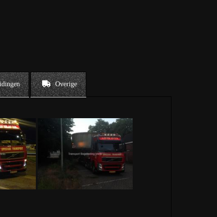
idingen
Overige