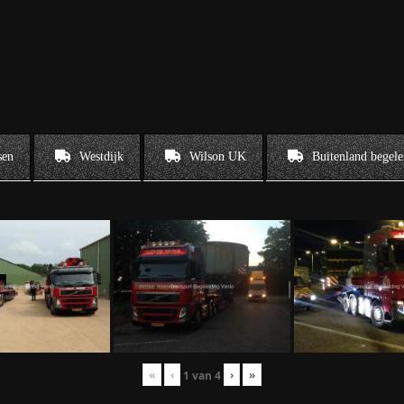
sen
Westdijk
Wilson UK
Buitenland begele
«
‹
›
»
1
van
4