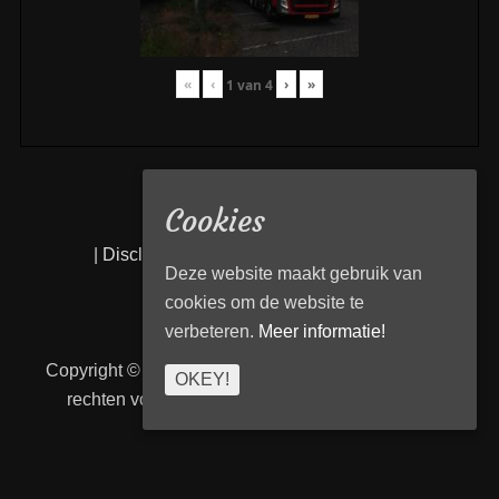
«
‹
›
»
1
van
4
Cookies
|
Disclaimer
|
Privacy statement
|
Links
|
Deze website maakt gebruik van
cookies om de website te
verbeteren.
Meer informatie!
Copyright © 2026
Transport Begeleiding Venlo
. Alle
OKEY!
rechten voorbehouden. | TBVenlo door
telcofix