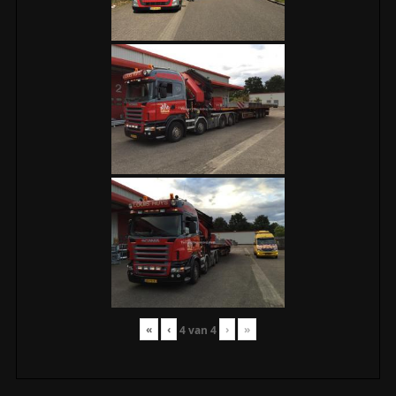
«
‹
›
»
4
van
4