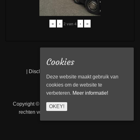
«
‹
›
»
2
van
4
Cookies
|
Disclaimer
|
Privacy statement
|
Links
|
Deze website maakt gebruik van
cookies om de website te
verbeteren.
Meer informatie!
Copyright © 2026
Transport Begeleiding Venlo
. Alle
OKEY!
rechten voorbehouden. | TBVenlo door
telcofix