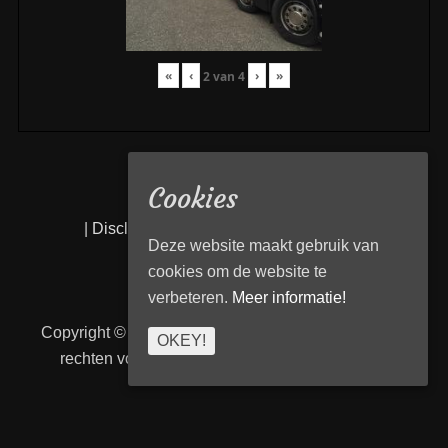
«
‹
›
»
2
van
4
Cookies
|
Disclaimer
|
Privacy statement
|
Links
|
Deze website maakt gebruik van
cookies om de website te
verbeteren.
Meer informatie!
Copyright © 2026
Transport Begeleiding Venlo
. Alle
OKEY!
rechten voorbehouden. | TBVenlo door
telcofix