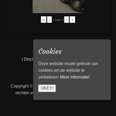
«
‹
›
»
2
van
4
Cookies
|
Disclaimer
|
Privacy statement
|
Links
|
Deze website maakt gebruik van
cookies om de website te
verbeteren.
Meer informatie!
Copyright © 2026
Transport Begeleiding Venlo
. Alle
OKEY!
rechten voorbehouden. | TBVenlo door
telcofix