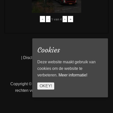
«
‹
›
»
1
van
4
Cookies
|
Disclaimer
|
Privacy statement
|
Links
|
Deze website maakt gebruik van
cookies om de website te
verbeteren.
Meer informatie!
Copyright © 2026
Transport Begeleiding Venlo
. Alle
OKEY!
rechten voorbehouden. | TBVenlo door
telcofix