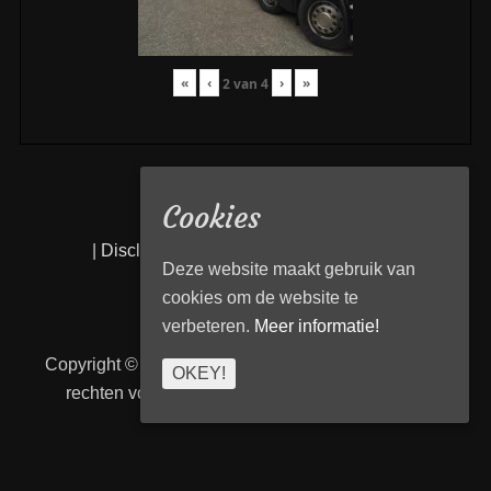
«
‹
›
»
2
van
4
Cookies
|
Disclaimer
|
Privacy statement
|
Links
|
Deze website maakt gebruik van
cookies om de website te
verbeteren.
Meer informatie!
Copyright © 2026
Transport Begeleiding Venlo
. Alle
OKEY!
rechten voorbehouden. | TBVenlo door
telcofix