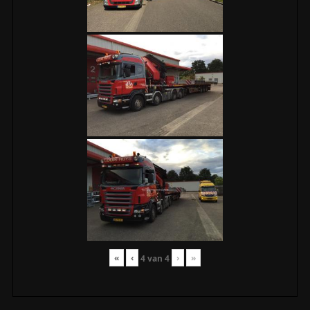
«
‹
›
»
4
van
4