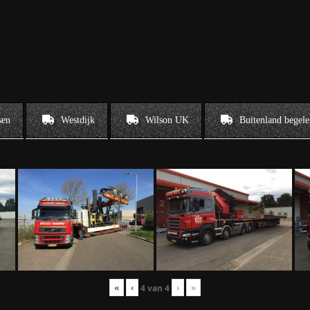
sen
Westdijk
Wilson UK
Buitenland begele
«
‹
›
»
4
van
4