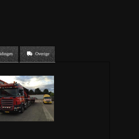
idingen
Overige