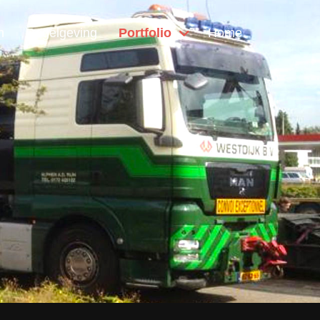
n
Regelgeving
Portfolio
Home