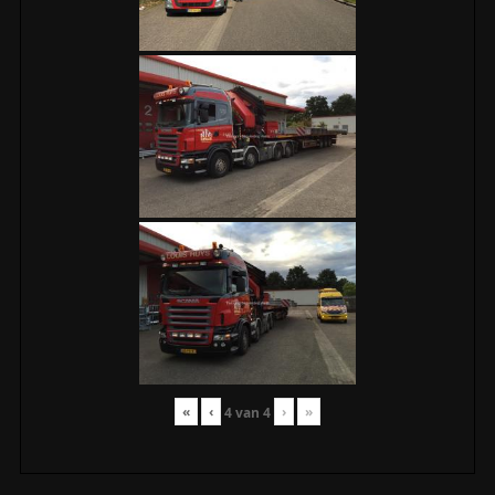
«
‹
›
»
4
van
4