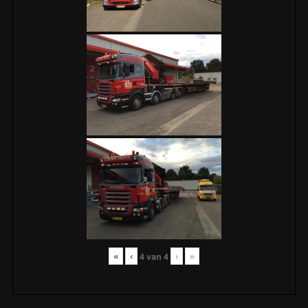
«
‹
›
»
4
van
4