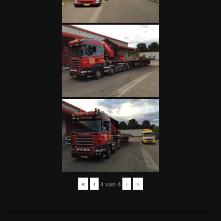
«
‹
›
»
4
van
4