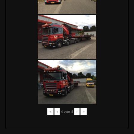
«
‹
›
»
4
van
4