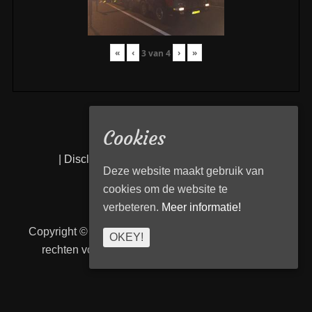
«
‹
›
»
3
van
4
Cookies
|
Disclaimer
|
Privacy statement
|
Links
|
Deze website maakt gebruik van
cookies om de website te
verbeteren.
Meer informatie!
Copyright © 2026
Transport Begeleiding Venlo
. Alle
OKEY!
rechten voorbehouden. | TBVenlo door
telcofix