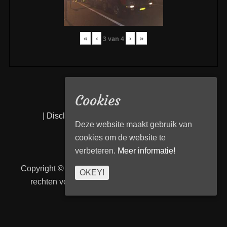
«
‹
›
»
3
van
4
Cookies
|
Disclaimer
|
Privacy statement
|
Links
|
Deze website maakt gebruik van
cookies om de website te
verbeteren.
Meer informatie!
Copyright © 2026
Transport Begeleiding Venlo
. Alle
OKEY!
rechten voorbehouden. | TBVenlo door
telcofix