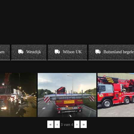
sen
Westdijk
Wilson UK
Buitenland begele
«
‹
›
»
3
van
4