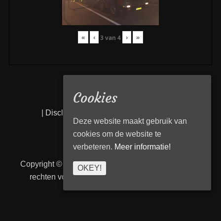
«
‹
›
»
3
van
4
Cookies
|
Disclaimer
|
Privacy statement
|
Links
|
Deze website maakt gebruik van
cookies om de website te
verbeteren.
Meer informatie!
Copyright © 2026
Transport Begeleiding Venlo
. Alle
OKEY!
rechten voorbehouden. | TBVenlo door
telcofix