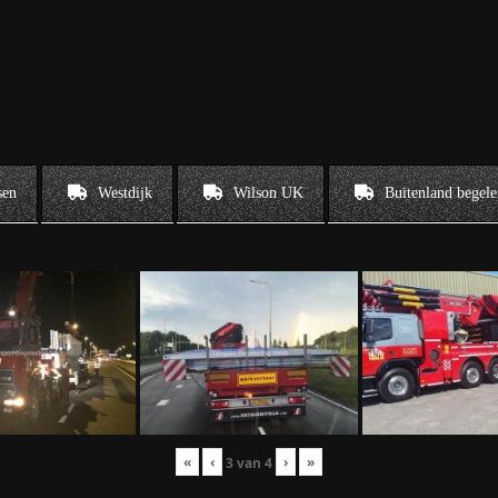
sen
Westdijk
Wilson UK
Buitenland begele
«
‹
›
»
3
van
4