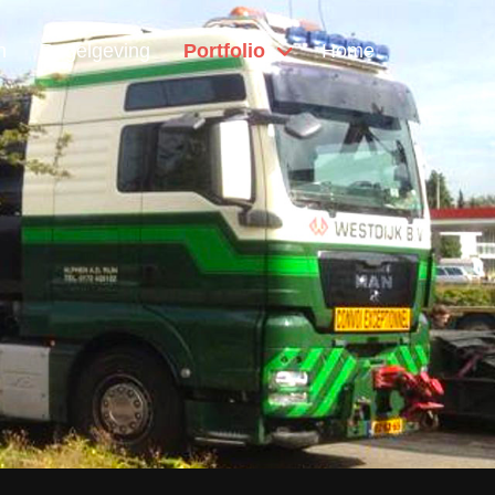
n
Regelgeving
Portfolio
Home