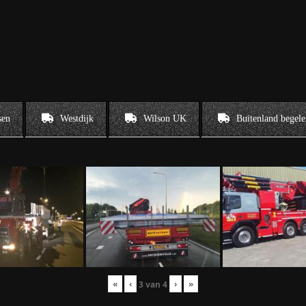
sen
Westdijk
Wilson UK
Buitenland begele
«
‹
›
»
3
van
4