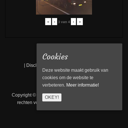
«
‹
›
»
3
van
4
Cookies
|
Disclaimer
|
Privacy statement
|
Links
|
Deze website maakt gebruik van
cookies om de website te
verbeteren.
Meer informatie!
Copyright © 2026
Transport Begeleiding Venlo
. Alle
OKEY!
rechten voorbehouden. | TBVenlo door
telcofix