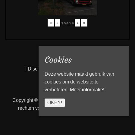
«
‹
›
»
1
van
4
Cookies
|
Disclaimer
|
Privacy statement
|
Links
|
Deze website maakt gebruik van
cookies om de website te
verbeteren.
Meer informatie!
Copyright © 2026
Transport Begeleiding Venlo
. Alle
OKEY!
rechten voorbehouden. | TBVenlo door
telcofix